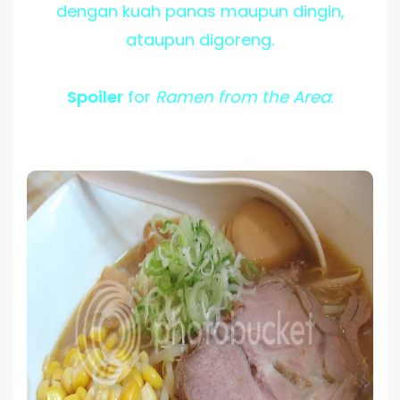
dengan kuah panas maupun dingin,
ataupun digoreng.
Spoiler
for
Ramen from the Area
: