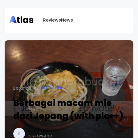
Reviews
News
Beranda
DUNIA KULINER
Berbagai macam mie
dari Jepang (with pic++)
BUDI UTOMO
B
15 YEARS AGO