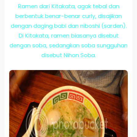
Ramen dari Kitakata, agak tebal dan
berbentuk benar-benar curly, disajikan
dengan daging babi dan niboshi (sarden).
Di Kitakata, ramen biasanya disebut
dengan soba, sedangkan soba sungguhan
disebut Nihon Soba.