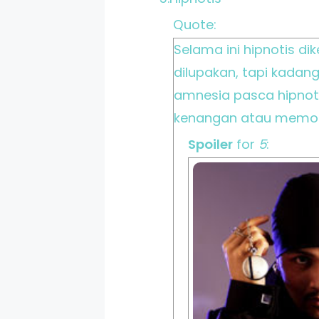
Quote:
Selama ini hipnotis 
dilupakan, tapi kadan
amnesia pasca hipnoti
kenangan atau memori 
Spoiler
for
5
: