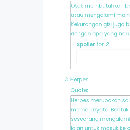
Otak membutuhkan bah
atau mengalami malnu
Kekurangan gizi juga
dengan apa yang baru
Spoiler
for
2
:
3. Herpes
Quote:
Herpes merupakan sal
memori nyata. Bentuk 
seseorang mengalami k
jalan untuk masuk ke 