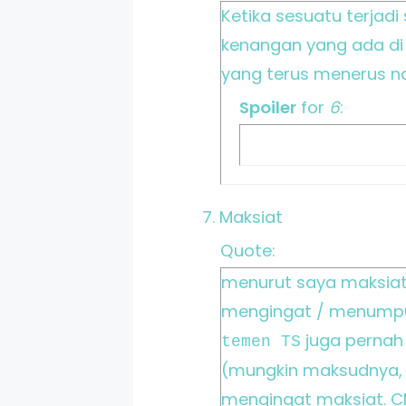
Ketika sesuatu terja
kenangan yang ada di 
yang terus menerus 
Spoiler
for
6
:
7. Maksiat
Quote:
menurut saya maksiat
mengingat / menumpulk
juga pernah b
temen TS
(mungkin maksudnya, ki
mengingat maksiat. C