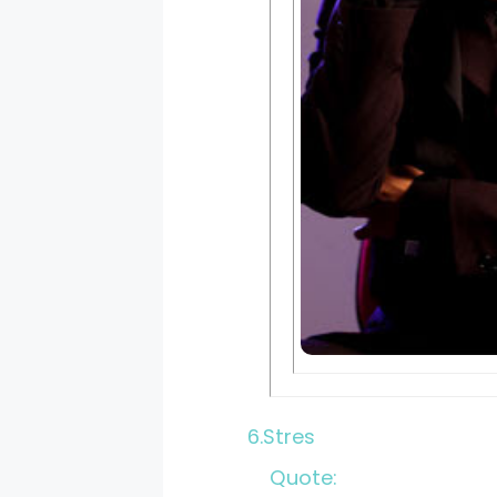
6.Stres
Quote: