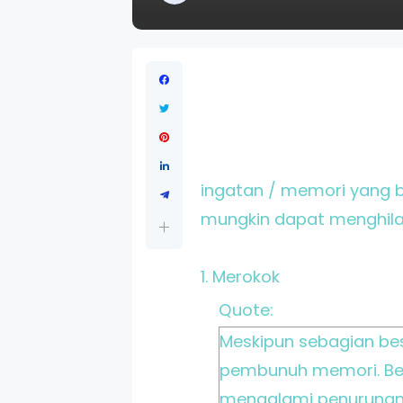
ingatan / memori yang ba
mungkin dapat menghila
1. Merokok
Quote:
Meskipun sebagian bes
pembunuh memori. Be
mengalami penurunan