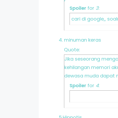
Spoiler
for
3
:
cari di google,, s
4. minuman keras
Quote:
Jika seseorang meng
kehilangan memori ak
dewasa muda dapat me
Spoiler
for
4
:
5.Hipnotis