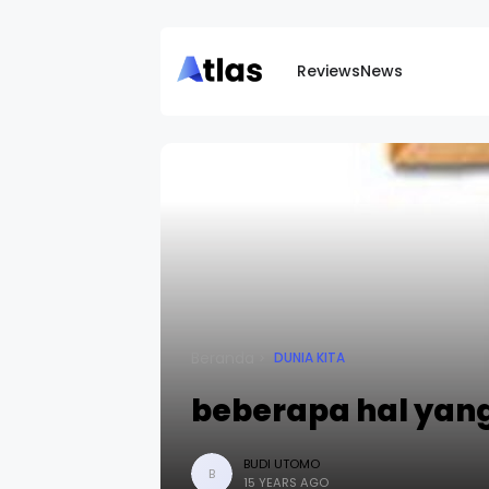
Reviews
News
Beranda
DUNIA KITA
beberapa hal yan
BUDI UTOMO
B
15 YEARS AGO