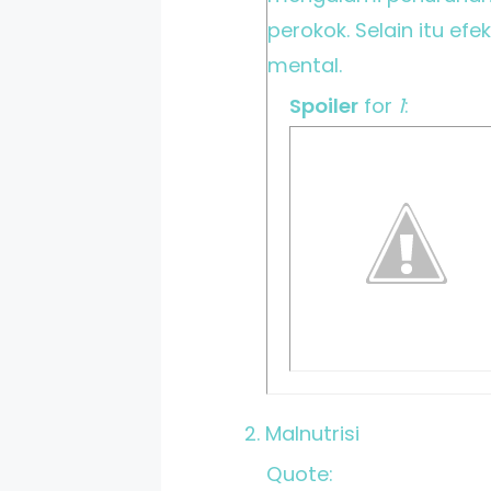
perokok. Selain itu e
mental.
Spoiler
for
1
:
2. Malnutrisi
Quote: