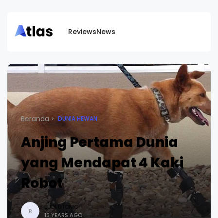
Reviews
News
Beranda
DUNIA HEWAN
Anjing Pertama Dunia
yang Mendapat 4 Kaki
Robot
BUDI UTOMO
B
15 YEARS AGO