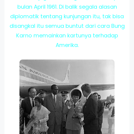
bulan April 1961. Di balik segala alasan
diplomatik tentang kunjungan itu, tak bisa
disangkal itu semua buntut dari cara Bung
Karno memainkan kartunya terhadap
Amerika.