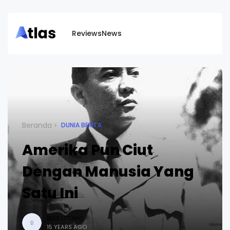
Reviews
News
Beranda
DUNIA BERITA
Amerika Pun Ciut
Dengan Manusia Yang
Satu Ini
BUDI UTOMO
B
15 YEARS AGO