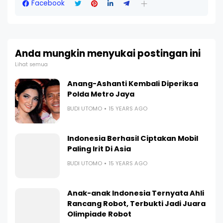
Facebook
Anda mungkin menyukai postingan ini
Lihat semua
Anang-Ashanti Kembali Diperiksa
Polda Metro Jaya
BUDI UTOMO
15 YEARS AGO
Indonesia Berhasil Ciptakan Mobil
Paling Irit Di Asia
BUDI UTOMO
15 YEARS AGO
Anak-anak Indonesia Ternyata Ahli
Rancang Robot, Terbukti Jadi Juara
Olimpiade Robot