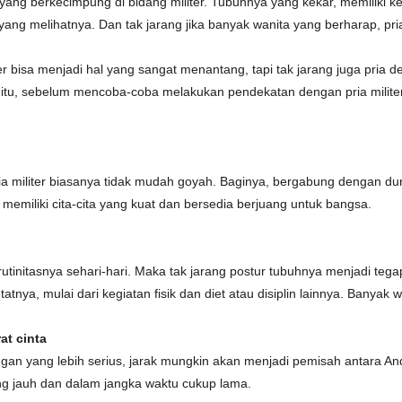
 yang berkecimpung di bidang militer. Tubuhnya yang kekar, memiliki 
ng melihatnya. Dan tak jarang jika banyak wanita yang berharap, pri
r bisa menjadi hal yang sangat menantang, tapi tak jarang juga pria de
itu, sebelum mencoba-coba melakukan pendekatan dengan pria militer, k
pria militer biasanya tidak mudah goyah. Baginya, bergabung dengan dun
memiliki cita-cita yang kuat dan bersedia berjuang untuk bangsa.
utinitasnya sehari-hari. Maka tak jarang postur tubuhnya menjadi tegap
atnya, mulai dari kegiatan fisik dan diet atau disiplin lainnya. Banya
at cinta
gan yang lebih serius, jarak mungkin akan menjadi pemisah antara And
ang jauh dan dalam jangka waktu cukup lama.