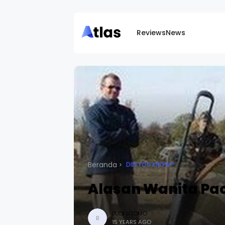
Reviews
News
Beranda
DID YOU KNOW?
Alasan Wanita Pa
BUDI UTOMO
B
15 YEARS AGO