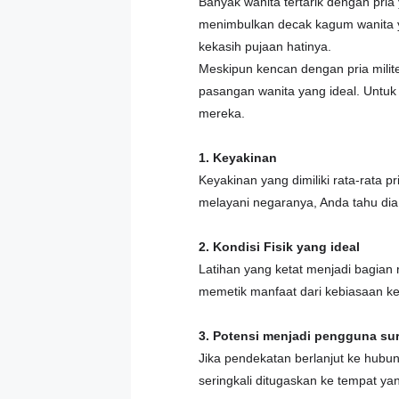
Banyak wanita tertarik dengan pria
menimbulkan decak kagum wanita ya
kekasih pujaan hatinya.
Meskipun kencan dengan pria milite
pasangan wanita yang ideal. Untuk 
mereka.
1. Keyakinan
Keyakinan yang dimiliki rata-rata 
melayani negaranya, Anda tahu dia 
2. Kondisi Fisik yang ideal
Latihan yang ketat menjadi bagian r
memetik manfaat dari kebiasaan ket
3. Potensi menjadi pengguna sur
Jika pendekatan berlanjut ke hubun
seringkali ditugaskan ke tempat y