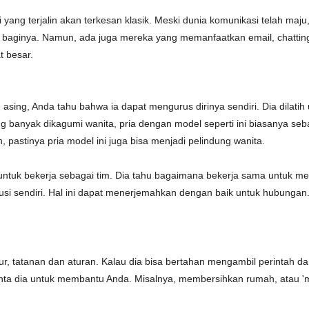
 yang terjalin akan terkesan klasik. Meski dunia komunikasi telah maj
s baginya. Namun, ada juga mereka yang memanfaatkan email, chatti
t besar.
 asing, Anda tahu bahwa ia dapat mengurus dirinya sendiri. Dia dilatih
g banyak dikagumi wanita, pria dengan model seperti ini biasanya se
 pastinya pria model ini juga bisa menjadi pelindung wanita.
untuk bekerja sebagai tim. Dia tahu bagaimana bekerja sama untuk men
solusi sendiri. Hal ini dapat menerjemahkan dengan baik untuk hubunga
tur, tatanan dan aturan. Kalau dia bisa bertahan mengambil perintah da
inta dia untuk membantu Anda. Misalnya, membersihkan rumah, atau 'm