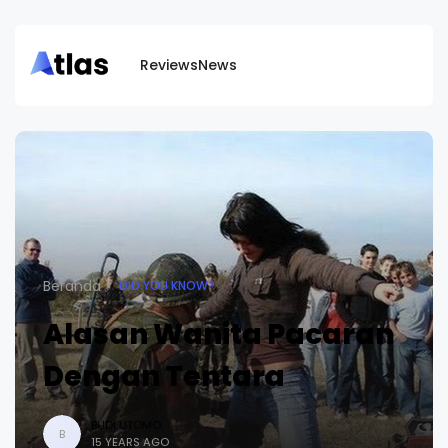
Reviews
News
Beranda
DID YOU KNOW?
Alasan Wanita Pacaran
Dengan Tentara
BUDI UTOMO
B
15 YEARS AGO