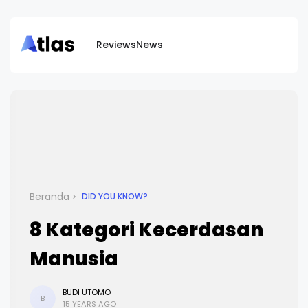
Reviews
News
Beranda
DID YOU KNOW?
8 Kategori Kecerdasan
Manusia
BUDI UTOMO
B
15 YEARS AGO