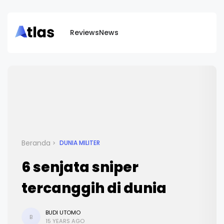
Reviews
News
Beranda
DUNIA MILITER
6 senjata sniper
tercanggih di dunia
BUDI UTOMO
B
15 YEARS AGO