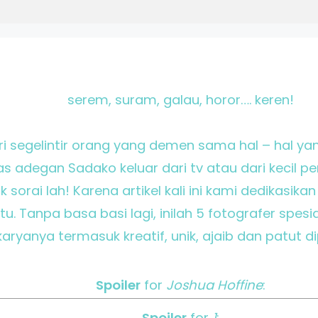
serem, suram, galau, horor…. keren!
ari segelintir orang yang demen sama hal – hal y
 adegan Sadako keluar dari tv atau dari kecil p
sorai lah! Karena artikel kali ini kami dedikasikan 
. Tanpa basa basi lagi, inilah 5 fotografer spesia
karyanya termasuk kreatif, unik, ajaib dan patut dip
Spoiler
for
Joshua Hoffine
:
Spoiler
for
1
: