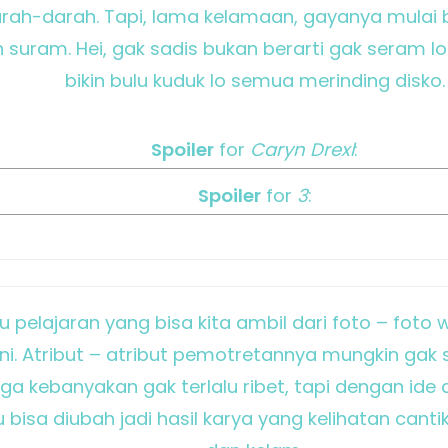
rah-darah. Tapi, lama kelamaan, gayanya mulai 
suram. Hei, gak sadis bukan berarti gak seram loh
bikin bulu kuduk lo semua merinding disko.
Spoiler
for
Caryn Drexl
:
Spoiler
for
3
:
tu pelajaran yang bisa kita ambil dari foto – fot
ni. Atribut – atribut pemotretannya mungkin gak 
ga kebanyakan gak terlalu ribet, tapi dengan ide 
bisa diubah jadi hasil karya yang kelihatan canti