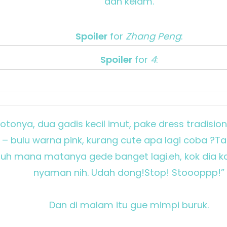
dan kelam.
Spoiler
for
Zhang Peng
:
Spoiler
for
4
:
otonya, dua gadis kecil imut, pake dress tradisi
u – bulu warna pink, kurang cute apa lagi coba ?T
aduh mana matanya gede banget lagi.eh, kok dia k
nyaman nih. Udah dong!Stop! Stoooppp!”
Dan di malam itu gue mimpi buruk.