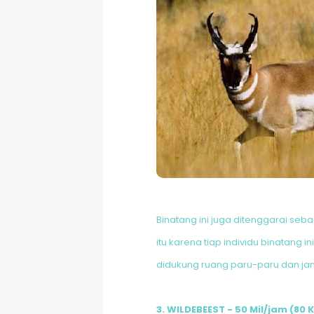
Binatang ini juga ditenggarai seba
itu karena tiap individu binatang
didukung ruang paru-paru dan jan
3. WILDEBEEST - 50 Mil/jam (80