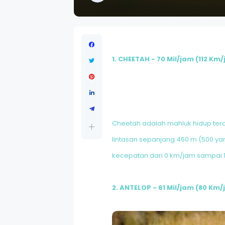
1. CHEETAH - 70 Mil/jam (112 Km
Cheetah adalah mahluk hidup ter
lintasan sepanjang 460 m (500 ya
kecepatan dari 0 km/jam sampai 1
2. ANTELOP - 61 Mil/jam (80 Km