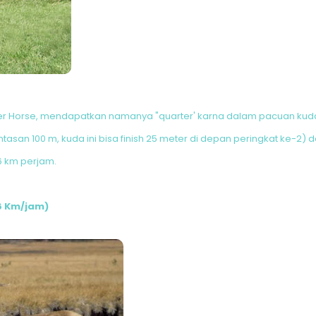
ter Horse, mendapatkan namanya "quarter' karna dalam pacuan ku
asan 100 m, kuda ini bisa finish 25 meter di depan peringkat ke-2) dar
 km perjam.
,6 Km/jam)