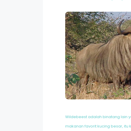
Wildebeest adalah binatang lain
makanan favorit kucing besar, itu