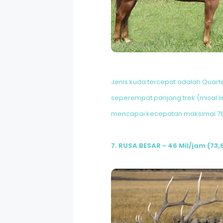
Jenis kuda tercepat adalah Quar
seperempat panjang trek (misal lint
mencapai kecepatan maksimal 76
7. RUSA BESAR - 46 Mil/jam (73