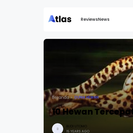
Reviews
News
Beranda
DUNIA HEWAN
10 Hewan Tercepat
BUDI UTOMO
B
15 YEARS AGO