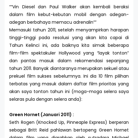
“
Vin Diesel dan Paul Walker akan kembali beraksi
dalam film kebut-kebutan mobil dengan adegan-
adegan berbahaya memacu adrenalin
”
Memasuki tahun 2011, setelah menyampirkan harapan
tinggi-tinggi pada resolusi yang akan kita capai di
Tahun Kelinci ini, ada baiknya kita simak beberapa
film-film spektakuler Hollywood yang “layak tonton”
dan pantas masuk dalam rekomendasi sepanjang
tahun 2011. Banyak diantaranya merupakan sekuel atau
prekuel film sukses sebelumnya. Ini dia 10 film pilihan
terbatas yang masuk dalam daftar film prioritas yang
akan saya tonton tahun ini (moga-moga selera saya
selaras pula dengan selera anda):
Green Hornet (Januari 2011) :
Seth Rogen (Knocked Up, Pinneaple Express) berperan
sebagai Britt Reid pahlawan bertopeng Green Hornet
dalam film yang diarahkan oleh sutradara Michael