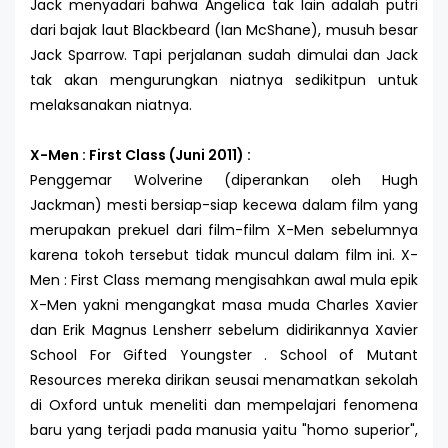
Jack menyadari bahwa Angelica tak lain adalah putri
dari bajak laut Blackbeard (Ian McShane), musuh besar
Jack Sparrow. Tapi perjalanan sudah dimulai dan Jack
tak akan mengurungkan niatnya sedikitpun untuk
melaksanakan niatnya.
X-Men : First Class (Juni 2011) :
Penggemar Wolverine (diperankan oleh Hugh
Jackman) mesti bersiap-siap kecewa dalam film yang
merupakan prekuel dari film-film X-Men sebelumnya
karena tokoh tersebut tidak muncul dalam film ini. X-
Men : First Class memang mengisahkan awal mula epik
X-Men yakni mengangkat masa muda Charles Xavier
dan Erik Magnus Lensherr sebelum didirikannya Xavier
School For Gifted Youngster . School of Mutant
Resources mereka dirikan seusai menamatkan sekolah
di Oxford untuk meneliti dan mempelajari fenomena
baru yang terjadi pada manusia yaitu "homo superior",