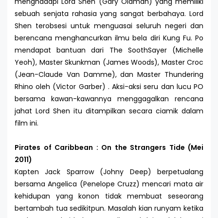
menghadapi Lord Shen (Gary Oldman) yang memiliki
sebuah senjata rahasia yang sangat berbahaya. Lord
Shen terobsesi untuk menguasai seluruh negeri dan
berencana menghancurkan ilmu bela diri Kung Fu. Po
mendapat bantuan dari The SoothSayer (Michelle
Yeoh), Master Skunkman (James Woods), Master Croc
(Jean-Claude Van Damme), dan Master Thundering
Rhino oleh (Victor Garber) . Aksi-aksi seru dan lucu PO
bersama kawan-kawannya menggagalkan rencana
jahat Lord Shen itu ditampilkan secara ciamik dalam
film ini.
Pirates of Caribbean : On the Strangers Tide (Mei
2011)
Kapten Jack Sparrow (Johny Deep) berpetualang
bersama Angelica (Penelope Cruzz) mencari mata air
kehidupan yang konon tidak membuat seseorang
bertambah tua sedikitpun. Masalah kian runyam ketika