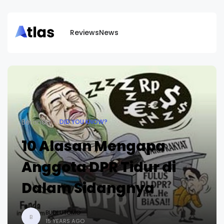
Reviews
News
Beranda
DID YOU KNOW?
10 Alasan Mengapa
Anggota DPR Tidur di
Dalam Sidangnya
BUDI UTOMO
B
15 YEARS AGO