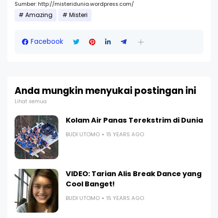
Sumber: http://misteridunia.wordpress.com/
Amazing
Misteri
Facebook
Anda mungkin menyukai postingan ini
Lihat semua
Kolam Air Panas Terekstrim di Dunia
BUDI UTOMO
15 YEARS AGO
VIDEO: Tarian Alis Break Dance yang
Cool Banget!
BUDI UTOMO
15 YEARS AGO