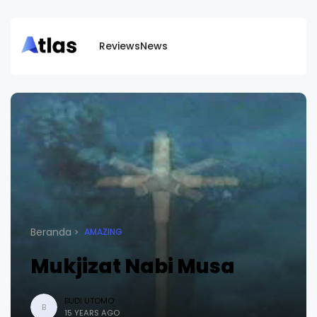
Reviews
News
Beranda
AMAZING
Mukjizat Nabi Musa
BUDI UTOMO
B
15 YEARS AGO