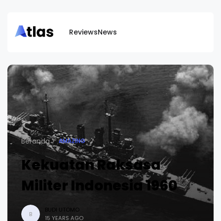
Reviews
News
Beranda
AMAZING
Kekuatan Raksasa
Militer Indonesia 1960
BUDI UTOMO
B
15 YEARS AGO