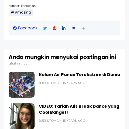
sumber: kaskus.us
Amazing
Facebook
Anda mungkin menyukai postingan ini
Lihat semua
Kolam Air Panas Terekstrim di Dunia
BUDI UTOMO
15 YEARS AGO
VIDEO: Tarian Alis Break Dance yang
Cool Banget!
BUDI UTOMO
15 YEARS AGO