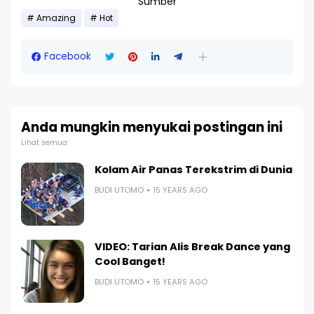
Sumber
Amazing
Hot
Facebook
Anda mungkin menyukai postingan ini
Lihat semua
Kolam Air Panas Terekstrim di Dunia
BUDI UTOMO
15 YEARS AGO
VIDEO: Tarian Alis Break Dance yang
Cool Banget!
BUDI UTOMO
15 YEARS AGO