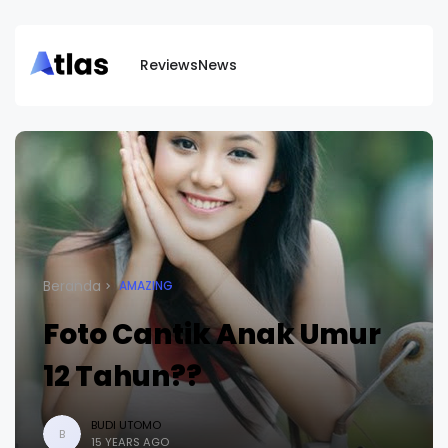
Reviews
News
Beranda
AMAZING
Foto Cantik Anak Umur
12 Tahun??
BUDI UTOMO
B
15 YEARS AGO