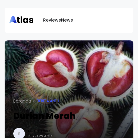
Reviews
News
Beranda
BERITA ANEH
Durian Merah
BUDI UTOMO
B
15 YEARS AGO