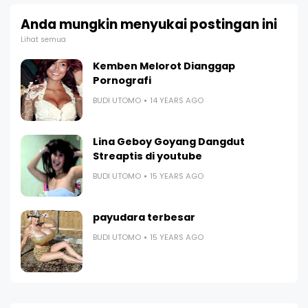
Anda mungkin menyukai postingan ini
Lihat semua
Kemben Melorot Dianggap
Pornografi
BUDI UTOMO
14 YEARS AGO
Lina Geboy Goyang Dangdut
Streaptis di youtube
BUDI UTOMO
15 YEARS AGO
payudara terbesar
BUDI UTOMO
15 YEARS AGO