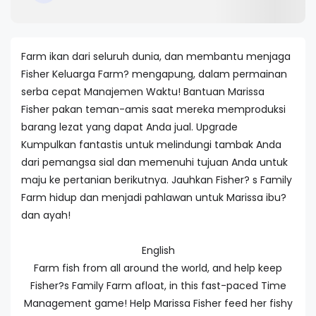
Farm
ikan
dari seluruh
dunia
,
dan membantu
menjaga
Fisher
Keluarga
Farm
?
mengapung
,
dalam
permainan
serba cepat
Manajemen
Waktu
!
Bantuan
Marissa
Fisher
pakan
teman-
amis
saat mereka
memproduksi
barang
lezat
yang
dapat Anda
jual
.
Upgrade
Kumpulkan
fantastis
untuk
melindungi
tambak
Anda
dari
pemangsa
sial
dan
memenuhi tujuan
Anda
untuk
maju
ke
pertanian
berikutnya
.
Jauhkan
Fisher
?
s
Family
Farm
hidup
dan
menjadi
pahlawan
untuk
Marissa
ibu
?
dan
ayah
!
English
Farm fish from all around the world, and help keep
Fisher?s Family Farm afloat, in this fast-paced Time
Management game! Help Marissa Fisher feed her fishy