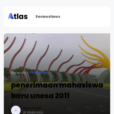
Reviews
News
Beranda
PENERIMAAN
penerimaan mahasiswa
baru unesa 2011
BUDI UTOMO
B
15 YEARS AGO