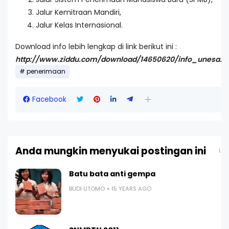
Jalur Kemitraan Mandiri,
Jalur Kelas Internasional.
Download info lebih lengkap di link berikut ini :
http://www.ziddu.com/download/14650620/info_unesa.pd
penerimaan
Facebook
Anda mungkin menyukai postingan ini
Lih
Batu bata anti gempa
BUDI UTOMO
15 YEARS AGO