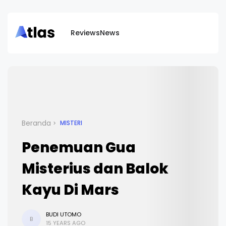
Reviews
News
Beranda
MISTERI
Penemuan Gua
Misterius dan Balok
Kayu Di Mars
BUDI UTOMO
B
15 YEARS AGO