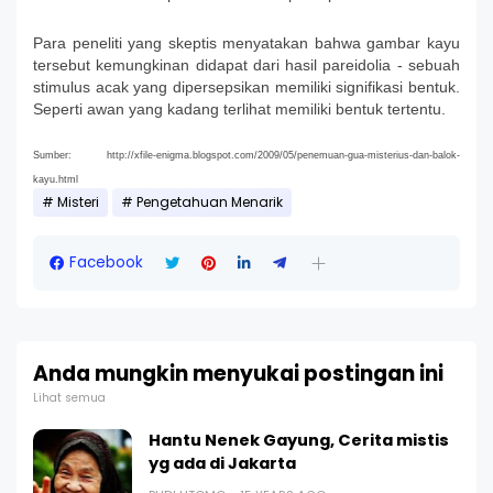
Para peneliti yang skeptis menyatakan bahwa gambar kayu
tersebut kemungkinan didapat dari hasil pareidolia - sebuah
stimulus acak yang dipersepsikan memiliki signifikasi bentuk.
Seperti awan yang kadang terlihat memiliki bentuk tertentu.
Sumber: http://xfile-enigma.blogspot.com/2009/05/penemuan-gua-misterius-dan-balok-
kayu.htm
l
Misteri
Pengetahuan Menarik
Facebook
Anda mungkin menyukai postingan ini
Lihat semua
Hantu Nenek Gayung, Cerita mistis
yg ada di Jakarta