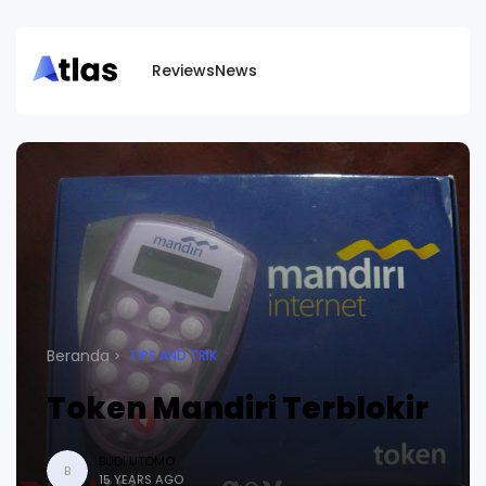
Reviews
News
Beranda
TIPS AND TRIK
Token Mandiri Terblokir
BUDI UTOMO
B
15 YEARS AGO