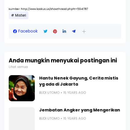
sumber :http://www.kaskus.us/showthread.php?t=5941787
Misteri
Facebook
Anda mungkin menyukai postingan ini
Lihat semua
Hantu Nenek Gayung, Cerita mistis
yg ada di Jakarta
BUDI UTOMO
15 YEARS AGO
Jembatan Angker yang Mengerikan
BUDI UTOMO
15 YEARS AGO