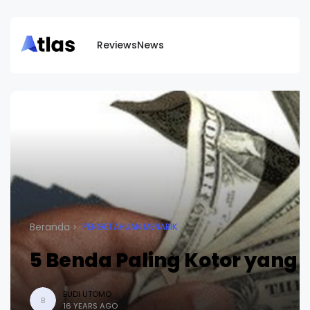
Reviews
News
Beranda
PENGETAHUAN MENARIK
5 Benda Paling Kotor yang 
BUDI UTOMO
B
16 YEARS AGO