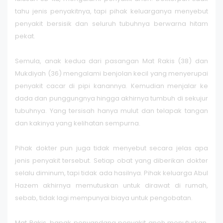
tahu jenis penyakitnya, tapi pihak keluarganya menyebut
penyakit bersisik dan seluruh tubuhnya berwarna hitam
pekat.
Semula, anak kedua dari pasangan Mat Rakis (38) dan
Mukdiyah (36) mengalami benjolan kecil yang menyerupai
penyakit cacar di pipi kanannya. Kemudian menjalar ke
dada dan punggungnya hingga akhirnya tumbuh di sekujur
tubuhnya. Yang tersisah hanya mulut dan telapak tangan
dan kakinya yang kelihatan sempurna.
Pihak dokter pun juga tidak menyebut secara jelas apa
jenis penyakit tersebut. Setiap obat yang diberikan dokter
selalu diminum, tapi tidak ada hasilnya. Pihak keluarga Abul
Hazem akhirnya memutuskan untuk dirawat di rumah,
sebab, tidak lagi mempunyai biaya untuk pengobatan.
Mat Rakis, bapak penyandang penyakit aneh menuturkan,