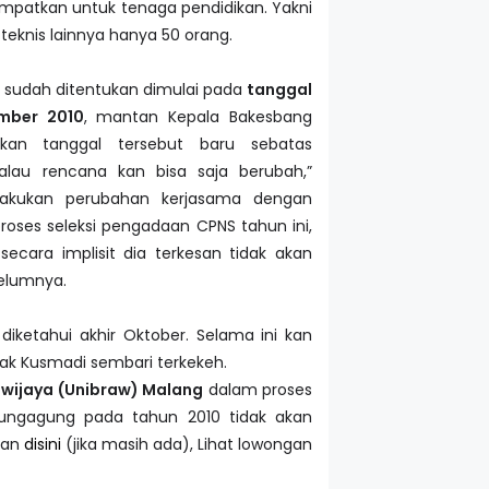
empatkan untuk tenaga pendidikan. Yakni
eknis lainnya hanya 50 orang.
 sudah ditentukan dimulai pada
tanggal
mber 2010
, mantan Kepala Bakesbang
kan tanggal tersebut baru sebatas
lau rencana kan bisa saja berubah,”
lakukan perubahan kerjasama dengan
proses seleksi pengadaan CPNS tahun ini,
cara implisit dia terkesan tidak akan
elumnya.
iketahui akhir Oktober. Selama ini kan
elak Kusmadi sembari terkekeh.
awijaya (Unibraw) Malang
dalam proses
ulungagung pada tahun 2010 tidak akan
ran
disini
(jika masih ada), Lihat lowongan