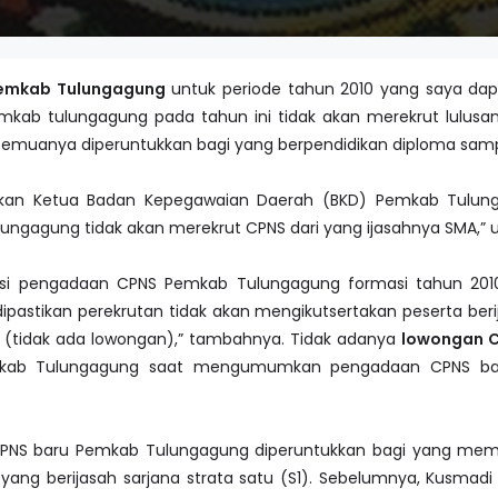
emkab Tulungagung
untuk periode tahun 2010 yang saya dap
kab tulungagung pada tahun ini tidak akan merekrut lulusan
semuanya diperuntukkan bagi yang berpendidikan diploma samp
pkan Ketua Badan Kepegawaian Daerah (BKD) Pemkab Tulung
lungagung tidak akan merekrut CPNS dari yang ijasahnya SMA,” u
rmasi pengadaan CPNS Pemkab Tulungagung formasi tahun 20
astikan perekrutan tidak akan mengikutsertakan peserta beri
 (tidak ada lowongan),” tambahnya. Tidak adanya
lowongan 
emkab Tulungagung saat mengumumkan pengadaan CPNS bar
CPNS baru Pemkab Tulungagung diperuntukkan bagi yang mempu
erta yang berijasah sarjana strata satu (S1). Sebelumnya, Kus