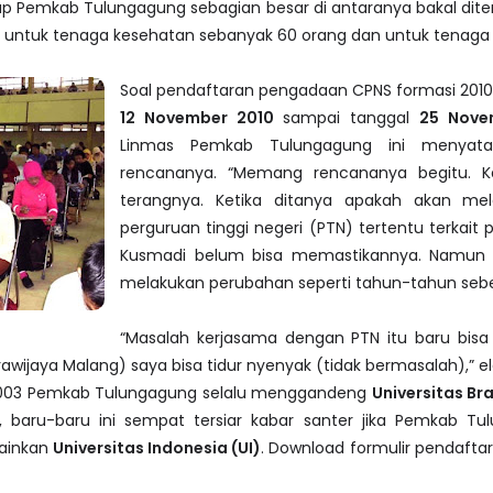
kup Pemkab Tulungagung sebagian besar di antaranya bakal dit
untuk tenaga kesehatan sebanyak 60 orang dan untuk tenaga t
Soal pendaftaran pengadaan CPNS formasi 2010
12 November 2010
sampai tanggal
25 Nove
Linmas Pemkab Tulungagung ini menyata
rencananya. “Memang rencananya begitu. Ka
terangnya. Ketika ditanya apakah akan me
perguruan tinggi negeri (PTN) tertentu terkait 
Kusmadi belum bisa memastikannya. Namun se
melakukan perubahan seperti tahun-tahun seb
“Masalah kerjasama dengan PTN itu baru bisa d
rawijaya Malang) saya bisa tidur nyenyak (tidak bermasalah),” 
n 2003 Pemkab Tulungagung selalu menggandeng
Universitas Br
i, baru-baru ini sempat tersiar kabar santer jika Pemkab T
lainkan
Universitas Indonesia (UI)
. Download formulir pendafta