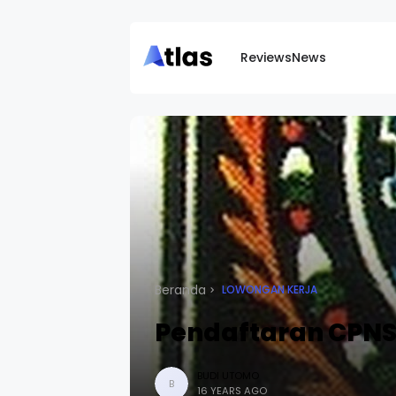
Reviews
News
Beranda
LOWONGAN KERJA
Pendaftaran CPN
BUDI UTOMO
B
16 YEARS AGO