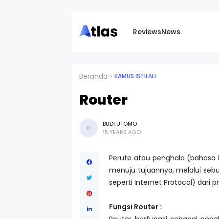
Reviews
News
Beranda
KAMUS ISTILAH
Router
BUDI UTOMO
B
15 YEARS AGO
Perute atau penghala (bahasa I
menuju tujuannya, melalui sebu
seperti Internet Protocol) dari 
Fungsi Router :
Router berfungsi sebagai peng