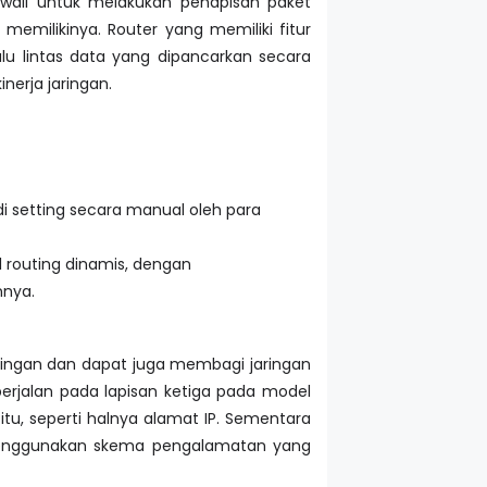
rewall untuk melakukan penapisan paket
emilikinya. Router yang memiliki fitur
lu lintas data yang dipancarkan secara
erja jaringan.
 di setting secara manual oleh para
 routing dinamis, dengan
nnya.
aringan dan dapat juga membagi jaringan
rjalan pada lapisan ketiga pada model
u, seperti halnya alamat IP. Sementara
n menggunakan skema pengalamatan yang