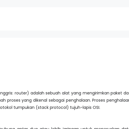
nggris: router) adalah sebuah alat yang mengirimkan paket dat
ah proses yang dikenal sebagai penghalaan. Proses penghalaan 
protokol tumpukan (stack protocol) tujuh-lapis OSI.
hubung antar dua atau lebih jaringan untuk meneruskan data d