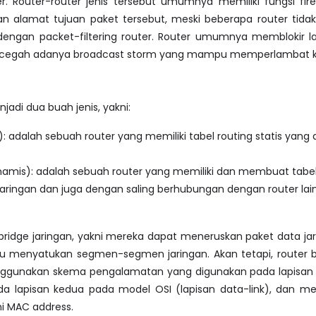
r. Router-router jenis tersebut umumnya memiliki fungsi fi
 alamat tujuan paket tersebut, meski beberapa router tidak m
dengan packet-filtering router. Router umumnya memblokir la
cegah adanya broadcast storm yang mampu memperlambat kin
adi dua buah jenis, yakni:
is): adalah sebuah router yang memiliki tabel routing statis yang
inamis): adalah sebuah router yang memiliki dan membuat tabel
jaringan dan juga dengan saling berhubungan dengan router lai
 bridge jaringan, yakni mereka dapat meneruskan paket data j
 menyatukan segmen-segmen jaringan. Akan tetapi, router be
enggunakan skema pengalamatan yang digunakan pada lapisan it
 pada lapisan kedua pada model OSI (lapisan data-link), da
ni MAC address.