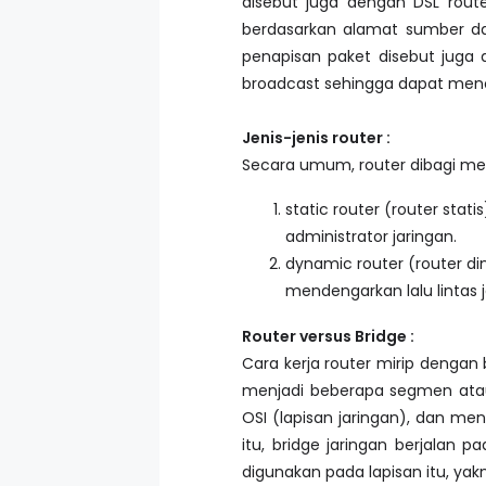
disebut juga dengan DSL route
berdasarkan alamat sumber dan
penapisan paket disebut juga 
broadcast sehingga dapat men
Jenis-jenis router :
Secara umum, router dibagi menj
static router (router stat
administrator jaringan.
dynamic router (router d
mendengarkan lalu lintas 
Router versus Bridge :
Cara kerja router mirip dengan
menjadi beberapa segmen atau
OSI (lapisan jaringan), dan m
itu, bridge jaringan berjalan
digunakan pada lapisan itu, yak