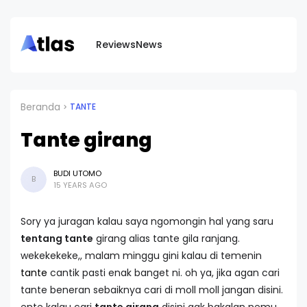
Reviews
News
Beranda
TANTE
Tante girang
BUDI UTOMO
B
15 YEARS AGO
Sory ya juragan kalau saya ngomongin hal yang saru
tentang tante
girang alias tante gila ranjang.
wekekekeke,, malam minggu gini kalau di temenin
tante
cantik pasti enak banget ni. oh ya, jika agan cari
tante beneran sebaiknya cari di moll moll jangan disini.
ente kalau cari
tante girang
disini gak bakalan nemu