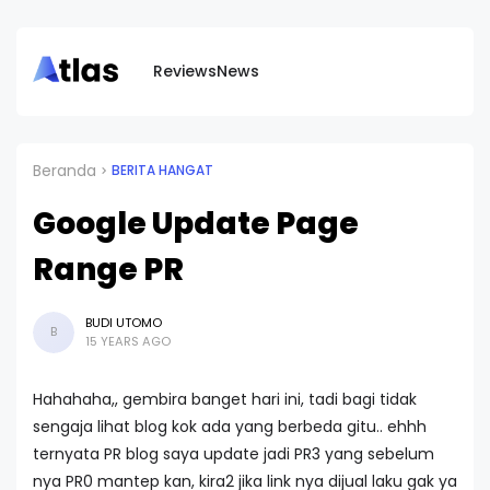
Reviews
News
Beranda
BERITA HANGAT
Google Update Page
Range PR
BUDI UTOMO
B
15 YEARS AGO
Hahahaha,, gembira banget hari ini, tadi bagi tidak
sengaja lihat blog kok ada yang berbeda gitu.. ehhh
ternyata PR blog saya update jadi PR3 yang sebelum
nya PR0 mantep kan, kira2 jika link nya dijual laku gak ya